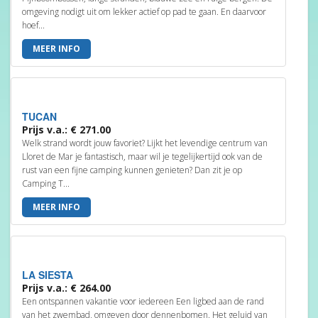
omgeving nodigt uit om lekker actief op pad te gaan. En daarvoor
hoef...
MEER INFO
TUCAN
Prijs v.a.: € 271.00
Welk strand wordt jouw favoriet? Lijkt het levendige centrum van
Lloret de Mar je fantastisch, maar wil je tegelijkertijd ook van de
rust van een fijne camping kunnen genieten? Dan zit je op
Camping T...
MEER INFO
LA SIESTA
Prijs v.a.: € 264.00
Een ontspannen vakantie voor iedereen Een ligbed aan de rand
van het zwembad, omgeven door dennenbomen. Het geluid van