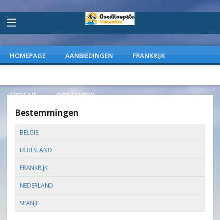
HOMEPAGE
AANBIEDINGEN
FRANKRIJK
DUITSLAND
NEDERLAND
SPANJE
ITALIE
KROATIE
OOSTENRIJK
Bestemmingen
BELGIE
DUITSLAND
FRANKRIJK
NEDERLAND
SPANJE