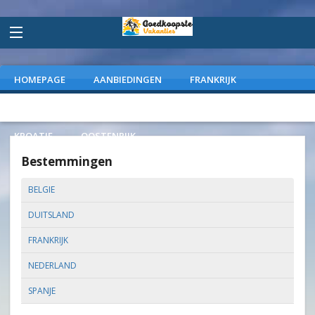
HOMEPAGE
AANBIEDINGEN
FRANKRIJK
DUITSLAND
NEDERLAND
SPANJE
ITALIE
KROATIE
OOSTENRIJK
Bestemmingen
BELGIE
DUITSLAND
FRANKRIJK
NEDERLAND
SPANJE