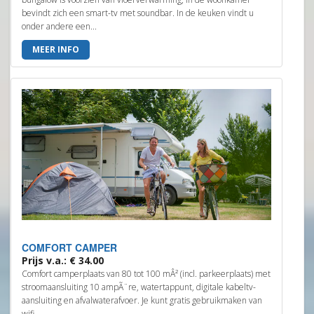
bevindt zich een smart-tv met soundbar. In de keuken vindt u
onder andere een...
MEER INFO
COMFORT CAMPER
Prijs v.a.: € 34.00
Comfort camperplaats van 80 tot 100 mÂ² (incl. parkeerplaats) met
stroomaansluiting 10 ampÃ¨re, watertappunt, digitale kabeltv-
aansluiting en afvalwaterafvoer. Je kunt gratis gebruikmaken van
wifi...