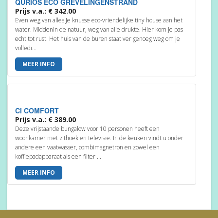
QURIOS ECO GREVELINGENSTRAND
Prijs v.a.: € 342.00
Even weg van alles Je knusse eco-vriendelijke tiny house aan het
water. Middenin de natuur, weg van alle drukte. Hier kom je pas
echt tot rust. Het huis van de buren staat ver genoeg weg om je
volledi...
MEER INFO
CI COMFORT
Prijs v.a.: € 389.00
Deze vrijstaande bungalow voor 10 personen heeft een
woonkamer met zithoek en televisie. In de keuken vindt u onder
andere een vaatwasser, combimagnetron en zowel een
koffiepadapparaat als een filter ...
MEER INFO