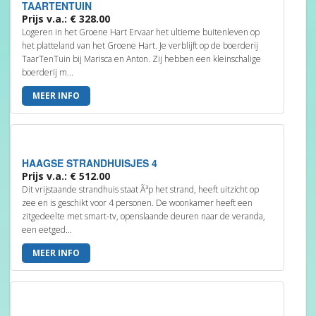
TAARTENTUIN
Prijs v.a.: € 328.00
Logeren in het Groene Hart Ervaar het ultieme buitenleven op
het platteland van het Groene Hart. Je verblijft op de boerderij
TaarTenTuin bij Marisca en Anton. Zij hebben een kleinschalige
boerderij m...
MEER INFO
HAAGSE STRANDHUISJES 4
Prijs v.a.: € 512.00
Dit vrijstaande strandhuis staat Ã³p het strand, heeft uitzicht op
zee en is geschikt voor 4 personen. De woonkamer heeft een
zitgedeelte met smart-tv, openslaande deuren naar de veranda,
een eetged...
MEER INFO