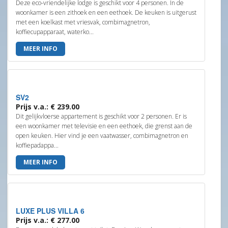
Deze eco-vriendelijke lodge is geschikt voor 4 personen. In de
woonkamer is een zithoek en een eethoek. De keuken is uitgerust
met een koelkast met vriesvak, combimagnetron,
koffiecupapparaat, waterko...
MEER INFO
SV2
Prijs v.a.: € 239.00
Dit gelijkvloerse appartement is geschikt voor 2 personen. Er is
een woonkamer met televisie en een eethoek, die grenst aan de
open keuken. Hier vind je een vaatwasser, combimagnetron en
koffiepadappa...
MEER INFO
LUXE PLUS VILLA 6
Prijs v.a.: € 277.00