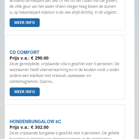
Bruisend familiepark aan zee Of het nu het ruisen van de golven,
de zilte geur van het water of een vlieger hoog boven de duinen
is, op Vakantiepark Kijkduin is de zee altijd dichtbij. In dit uitgestr...
MEER INFO
CD COMFORT
Prijs v.a.: € 290.00
Deze gerestylede, vrijstaande villa is geschikt voor 6 personen. De
woonkamer heeft vloerverwarming en in de keuken vindt u onder
andere een koelkast met vriesvak, vaatwasser en
combimagnetron. Daarna...
MEER INFO
HONDENBUNGALOW 6C
Prijs v.a.: € 302.00
Deze vrijstaande bungalow is geschikt voor 6 personen. De gehele
bungalow is voorzien van vloerverwarming, in de woonkamer