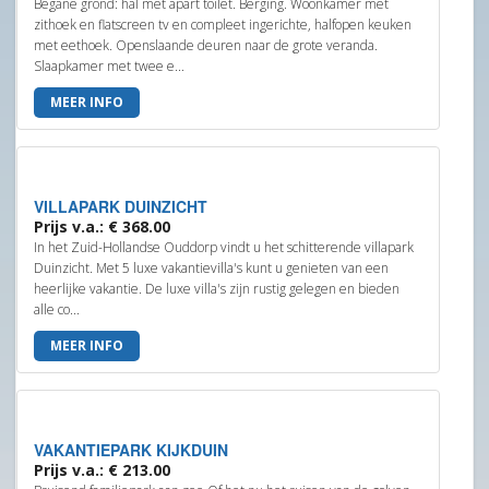
Begane grond: hal met apart toilet. Berging. Woonkamer met
zithoek en flatscreen tv en compleet ingerichte, halfopen keuken
met eethoek. Openslaande deuren naar de grote veranda.
Slaapkamer met twee e...
MEER INFO
VILLAPARK DUINZICHT
Prijs v.a.: € 368.00
In het Zuid-Hollandse Ouddorp vindt u het schitterende villapark
Duinzicht. Met 5 luxe vakantievilla's kunt u genieten van een
heerlijke vakantie. De luxe villa's zijn rustig gelegen en bieden
alle co...
MEER INFO
VAKANTIEPARK KIJKDUIN
Prijs v.a.: € 213.00