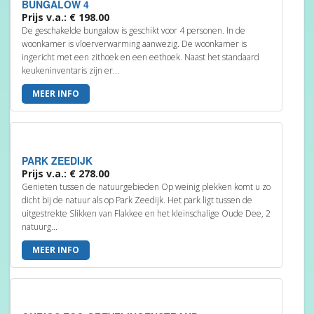
BUNGALOW 4
Prijs v.a.: € 198.00
De geschakelde bungalow is geschikt voor 4 personen. In de
woonkamer is vloerverwarming aanwezig. De woonkamer is
ingericht met een zithoek en een eethoek. Naast het standaard
keukeninventaris zijn er...
MEER INFO
PARK ZEEDIJK
Prijs v.a.: € 278.00
Genieten tussen de natuurgebieden Op weinig plekken komt u zo
dicht bij de natuur als op Park Zeedijk. Het park ligt tussen de
uitgestrekte Slikken van Flakkee en het kleinschalige Oude Dee, 2
natuurg...
MEER INFO