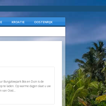
IE
KROATIE
OOSTENRIJK
uur Bungalowpark Bos en Duin is de
op te laden. Op warme dagen slaat u uw
n van Oost...