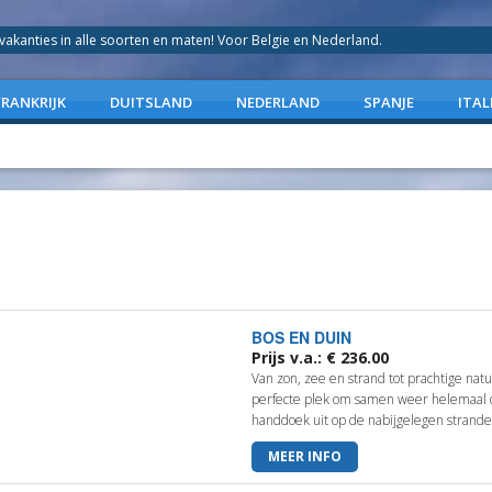
anties in alle soorten en maten! Voor Belgie en Nederland.
FRANKRIJK
DUITSLAND
NEDERLAND
SPANJE
ITAL
BOS EN DUIN
Prijs v.a.: € 236.00
Van zon, zee en strand tot prachtige nat
perfecte plek om samen weer helemaal 
handdoek uit op de nabijgelegen strande
MEER INFO