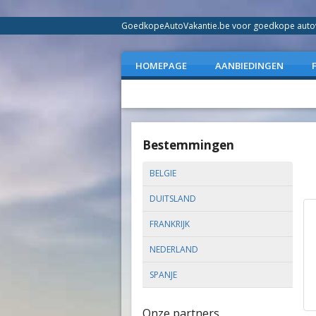
GoedkopeAutoVakantie.be voor goedkope autovak
HOMEPAGE
AANBIEDINGEN
Bestemmingen
BELGIE
DUITSLAND
FRANKRIJK
NEDERLAND
SPANJE
Onze partners