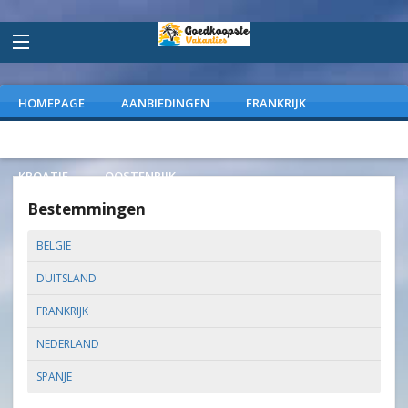
HOMEPAGE
AANBIEDINGEN
FRANKRIJK
DUITSLAND
NEDERLAND
SPANJE
ITALIE
KROATIE
OOSTENRIJK
Bestemmingen
BELGIE
DUITSLAND
FRANKRIJK
NEDERLAND
SPANJE