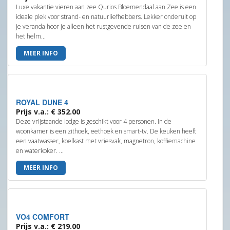
Luxe vakantie vieren aan zee Qurios Bloemendaal aan Zee is een
ideale plek voor strand- en natuurliefhebbers. Lekker onderuit op
je veranda hoor je alleen het rustgevende ruisen van de zee en
het helm...
MEER INFO
ROYAL DUNE 4
Prijs v.a.: € 352.00
Deze vrijstaande lodge is geschikt voor 4 personen. In de
woonkamer is een zithoek, eethoek en smart-tv. De keuken heeft
een vaatwasser, koelkast met vriesvak, magnetron, koffiemachine
en waterkoker. ...
MEER INFO
VO4 COMFORT
Prijs v.a.: € 219.00