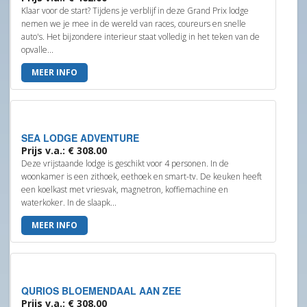
Klaar voor de start? Tijdens je verblijf in deze Grand Prix lodge
nemen we je mee in de wereld van races, coureurs en snelle
auto's. Het bijzondere interieur staat volledig in het teken van de
opvalle...
MEER INFO
SEA LODGE ADVENTURE
Prijs v.a.: € 308.00
Deze vrijstaande lodge is geschikt voor 4 personen. In de
woonkamer is een zithoek, eethoek en smart-tv. De keuken heeft
een koelkast met vriesvak, magnetron, koffiemachine en
waterkoker. In de slaapk...
MEER INFO
QURIOS BLOEMENDAAL AAN ZEE
Prijs v.a.: € 308.00