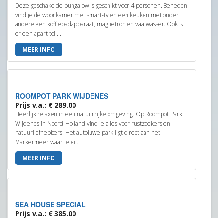
Deze geschakelde bungalow is geschikt voor 4 personen. Beneden
vind je de woonkamer met smart-tv en een keuken met onder
andere een koffiepadapparaat, magnetron en vaatwasser. Ook is
er een apart toil...
MEER INFO
ROOMPOT PARK WIJDENES
Prijs v.a.: € 289.00
Heerlijk relaxen in een natuurrijke omgeving. Op Roompot Park
Wijdenes in Noord-Holland vind je alles voor rustzoekers en
natuurliefhebbers. Het autoluwe park ligt direct aan het
Markermeer waar je ei...
MEER INFO
SEA HOUSE SPECIAL
Prijs v.a.: € 385.00