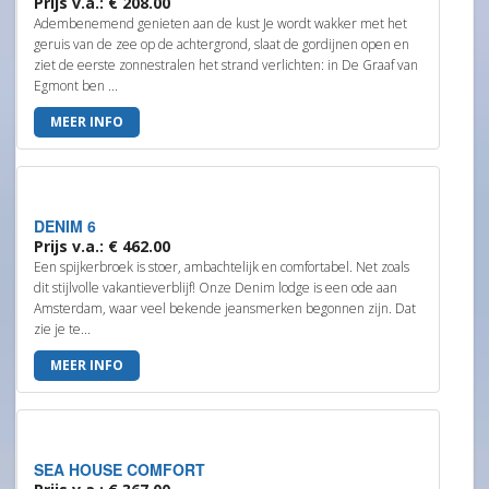
Prijs v.a.: € 208.00
Adembenemend genieten aan de kust Je wordt wakker met het
geruis van de zee op de achtergrond, slaat de gordijnen open en
ziet de eerste zonnestralen het strand verlichten: in De Graaf van
Egmont ben ...
MEER INFO
DENIM 6
Prijs v.a.: € 462.00
Een spijkerbroek is stoer, ambachtelijk en comfortabel. Net zoals
dit stijlvolle vakantieverblijf! Onze Denim lodge is een ode aan
Amsterdam, waar veel bekende jeansmerken begonnen zijn. Dat
zie je te...
MEER INFO
SEA HOUSE COMFORT