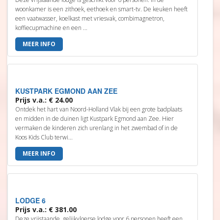
woonkamer is een zithoek, eethoek en smart-tv. De keuken heeft
een vaatwasser, koelkast met vriesvak, combimagnetron,
koffiecupmachine en een ...
MEER INFO
KUSTPARK EGMOND AAN ZEE
Prijs v.a.: € 24.00
Ontdek het hart van Noord-Holland Vlak bij een grote badplaats
en midden in de duinen ligt Kustpark Egmond aan Zee. Hier
vermaken de kinderen zich urenlang in het zwembad of in de
Koos Kids Club terwi...
MEER INFO
LODGE 6
Prijs v.a.: € 381.00
Deze vrijstaande, gelijkvloerse lodge voor 6 personen heeft een