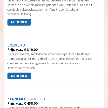
Ideaal voor rustzoekers en natuurgenieters Wil je wandelen en
fietsen in een van de mooiste gebieden van Nederland? Dan is dit
de ideale vakantiebestemming. Vanuit je comfortabele
vakantievilla loop j...
MEER INFO
LODGE 4B
Prijs v.a.: € 319.00
Deze vrijstaande, gelijkvloerse lodge voor 4 personen heeft een
ruime woonkamer met zithoek, een smart-tv en een eethoek. De
open keuken is volledig ingericht met onder andere een
koffiepadapparaat en...
MEER INFO
KENNEMER LODGE 6 XL
Prijs v.a.: € 438.00
Deze vrijstaande lodge is geschikt voor 6 personen. In de