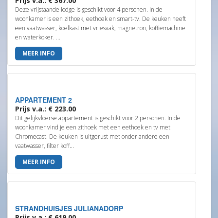
Prijs v.a.: € 367.00
Deze vrijstaande lodge is geschikt voor 4 personen. In de
woonkamer is een zithoek, eethoek en smart-tv. De keuken heeft
een vaatwasser, koelkast met vriesvak, magnetron, koffiemachine
en waterkoker. ...
MEER INFO
APPARTEMENT 2
Prijs v.a.: € 223.00
Dit gelijkvloerse appartement is geschikt voor 2 personen. In de
woonkamer vind je een zithoek met een eethoek en tv met
Chromecast. De keuken is uitgerust met onder andere een
vaatwasser, filter koff...
MEER INFO
STRANDHUISJES JULIANADORP
Prijs v.a.: € 619.00