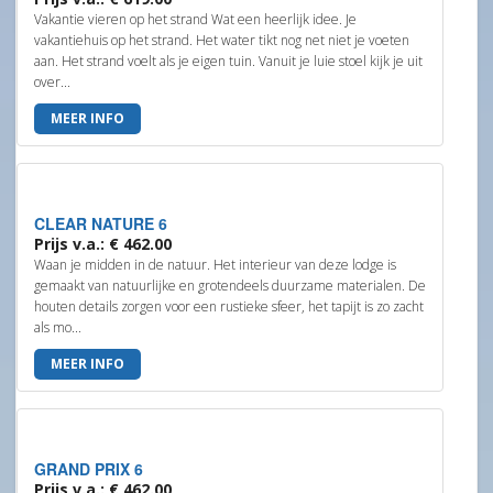
Vakantie vieren op het strand Wat een heerlijk idee. Je
vakantiehuis op het strand. Het water tikt nog net niet je voeten
aan. Het strand voelt als je eigen tuin. Vanuit je luie stoel kijk je uit
over...
MEER INFO
CLEAR NATURE 6
Prijs v.a.: € 462.00
Waan je midden in de natuur. Het interieur van deze lodge is
gemaakt van natuurlijke en grotendeels duurzame materialen. De
houten details zorgen voor een rustieke sfeer, het tapijt is zo zacht
als mo...
MEER INFO
GRAND PRIX 6
Prijs v.a.: € 462.00