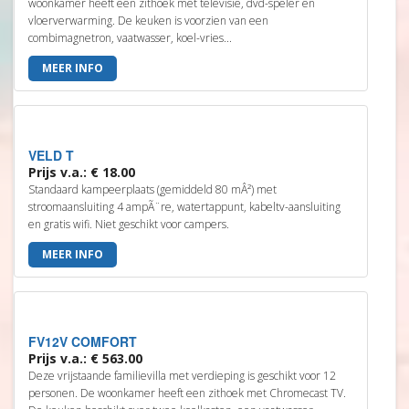
woonkamer heeft een zithoek met televisie, dvd-speler en
vloerverwarming. De keuken is voorzien van een
combimagnetron, vaatwasser, koel-vries...
MEER INFO
VELD T
Prijs v.a.: € 18.00
Standaard kampeerplaats (gemiddeld 80 mÂ²) met
stroomaansluiting 4 ampÃ¨re, watertappunt, kabeltv-aansluiting
en gratis wifi. Niet geschikt voor campers.
MEER INFO
FV12V COMFORT
Prijs v.a.: € 563.00
Deze vrijstaande familievilla met verdieping is geschikt voor 12
personen. De woonkamer heeft een zithoek met Chromecast TV.