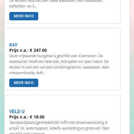
De keuken beschikt over twee koelkasten, een vaatwasser,
koffiefilter- en k...
MEER INFO
K4V
Prijs v.a.: € 247.00
Deze vrijstaande bungalow is geschikt voor 4 personen. De
woonkamer heeft een televisie, dvd-speler en open haard. De
keuken is voorzien van een combimagnetron, vaatwasser, koel-
vriescombinatie, koffi...
MEER INFO
VELD U
Prijs v.a.: € 18.00
Standaardplaats (gemiddeld 80 mÂ²) met stroomaansluiting 4
ampÃ¨re, watertappunt, kabeltv-aansluiting en gratis wifi. Niet
geschikt voor campers.