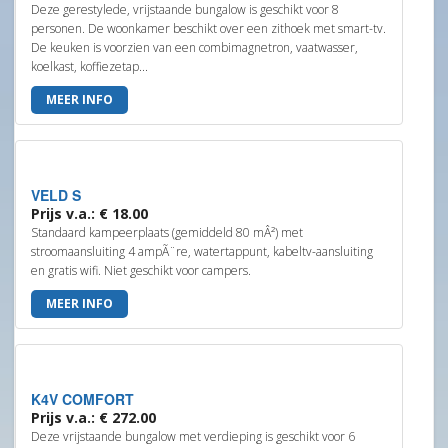
Deze gerestylede, vrijstaande bungalow is geschikt voor 8
personen. De woonkamer beschikt over een zithoek met smart-tv.
De keuken is voorzien van een combimagnetron, vaatwasser,
koelkast, koffiezetap...
MEER INFO
VELD S
Prijs v.a.: € 18.00
Standaard kampeerplaats (gemiddeld 80 mÂ²) met
stroomaansluiting 4 ampÃ¨re, watertappunt, kabeltv-aansluiting
en gratis wifi. Niet geschikt voor campers.
MEER INFO
K4V COMFORT
Prijs v.a.: € 272.00
Deze vrijstaande bungalow met verdieping is geschikt voor 6