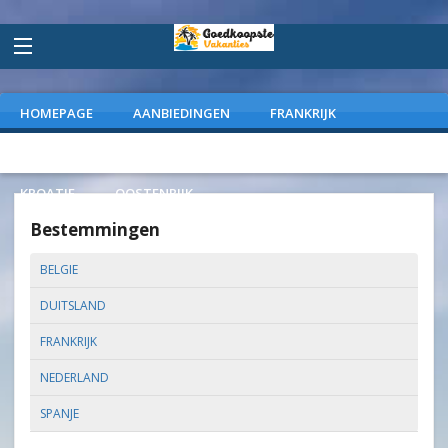
HOMEPAGE
AANBIEDINGEN
FRANKRIJK
DUITSLAND
NEDERLAND
SPANJE
ITALIE
KROATIE
OOSTENRIJK
Bestemmingen
BELGIE
DUITSLAND
FRANKRIJK
NEDERLAND
SPANJE