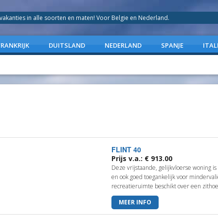
anties in alle soorten en maten! Voor Belgie en Nederland.
FRANKRIJK
DUITSLAND
NEDERLAND
SPANJE
ITAL
FLINT 40
Prijs v.a.: € 913.00
Deze vrijstaande, gelijkvloerse woning is
en ook goed toegankelijk voor minderva
recreatieruimte beschikt over een zithoek
MEER INFO