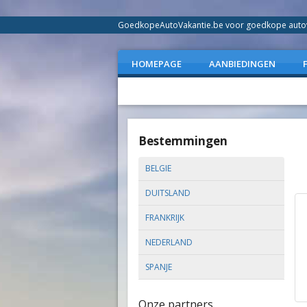
GoedkopeAutoVakantie.be voor goedkope autovak
HOMEPAGE
AANBIEDINGEN
Bestemmingen
BELGIE
DUITSLAND
FRANKRIJK
NEDERLAND
SPANJE
Onze partners