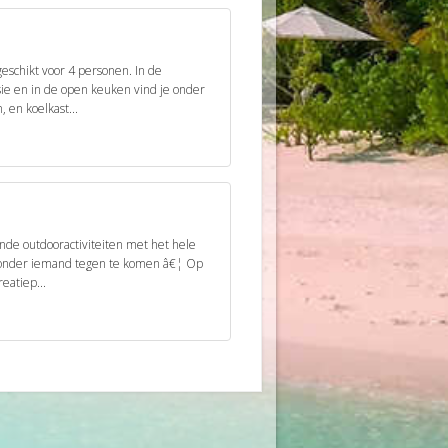
geschikt voor 4 personen. In de
ie en in de open keuken vind je onder
en koelkast...
nde outdooractiviteiten met het hele
 zonder iemand tegen te komen â€¦ Op
eatiep...