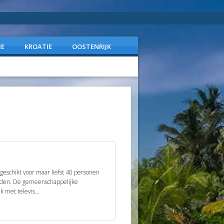
IE
KROATIE
OOSTENRIJK
 geschikt voor maar liefst 40 personen
liden. De gemeenschappelijke
 met televis...