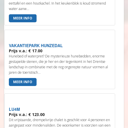
eettafel en een houtkachel. In het keukenblok is koud stromend
water aanw...
MEER INFO
VAKANTIEPARK HUNZEDAL
Prijs v.a.: € 17.00
Hunebed of waterpret? De mysterieuze hunebedden, enorme
gestapelde stenen, die je her en der tegenkomt in het Drentse
landschap in combinatie met de nog ongerepte natuur vormen al
jaren de toeristisch...
MEER INFO
LU4M
Prijs v.a.: € 123.00
Dit vrijstaande, drempelvrije chalet is geschikt voor 4 personen en
aangepast voor mindervaliden. De woonkamer is voorzien van een