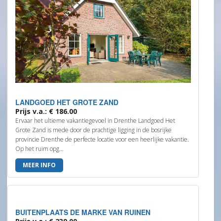
LANDGOED HET GROTE ZAND
Prijs v.a.: € 186.00
Ervaar het ultieme vakantiegevoel in Drenthe Landgoed Het
Grote Zand is mede door de prachtige ligging in de bosrijke
provincie Drenthe de perfecte locatie voor een heerlijke vakantie.
Op het ruim opg...
MEER INFO
BUITENPLAATS DE MARKE VAN RUINEN