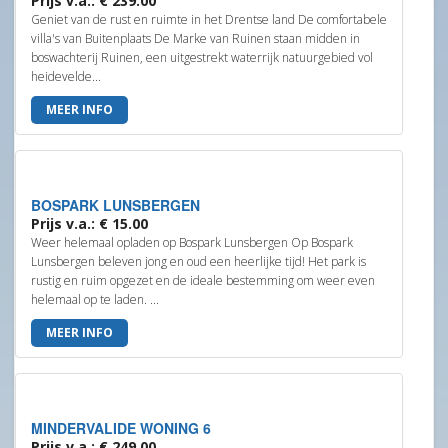
Prijs v.a.: € 239.00
Geniet van de rust en ruimte in het Drentse land De comfortabele
villa's van Buitenplaats De Marke van Ruinen staan midden in
boswachterij Ruinen, een uitgestrekt waterrijk natuurgebied vol
heidevelde...
MEER INFO
BOSPARK LUNSBERGEN
Prijs v.a.: € 15.00
Weer helemaal opladen op Bospark Lunsbergen Op Bospark
Lunsbergen beleven jong en oud een heerlijke tijd! Het park is
rustig en ruim opgezet en de ideale bestemming om weer even
helemaal op te laden. ...
MEER INFO
MINDERVALIDE WONING 6
Prijs v.a.: € 249.00