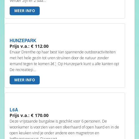
Verder zijn er 2 slaa...
MEER INFO
HUNZEPARK
Prijs v.a.: € 112.00
Ervaar Drenthe op haar best Van spannende outdooractiviteiten
met het hele gezin tot uren struinen door de natuur zonder
iemand tegen te komen â€¦ Op Hunzepark kunt u alle kanten op!
De recreatiep...
MEER INFO
L6A
Prijs v.a.: € 170.00
Deze vrijstaande bungalow is geschikt voor 6 personen. De
woonkamer is voorzien van een sfeerhaard of open haard en in de
open keuken vind je onder andere een magnetron en
koffiezetapparaat. Daarnaast...