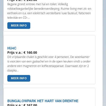
Begane grond: entree met hal en toilet. Volledig
rolstoeltoegankelijke benedenverdieping. Ruime living met zit- en
eethoek en o.a. een elektrisch verstelbare luxe fauteuil, flatscreen
televisie en CD-...
MEER INFO
HU4C
Prijs v.a.: € 160.00
Dit vrijstaande chalet is geschikt voor 4 personen. De woonkamer
is voorzien van een gaskachel en in de open keuken vindt u onder
andere een magnetron en koffiezetapparaat. Daarnaast zijn er 2
slaapka...
MEER INFO
BUNGALOWPARK HET HART VAN DRENTHE
Prijs v.a.: € 167.00