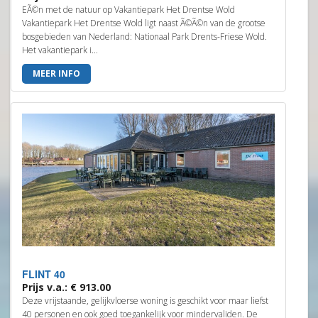
EÃ©n met de natuur op Vakantiepark Het Drentse Wold
Vakantiepark Het Drentse Wold ligt naast Ã©Ã©n van de grootse
bosgebieden van Nederland: Nationaal Park Drents-Friese Wold.
Het vakantiepark i...
MEER INFO
FLINT 40
Prijs v.a.: € 913.00
Deze vrijstaande, gelijkvloerse woning is geschikt voor maar liefst
40 personen en ook goed toegankelijk voor mindervaliden. De