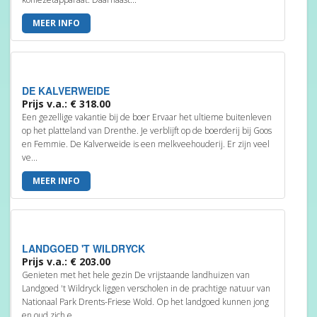
MEER INFO
DE KALVERWEIDE
Prijs v.a.: € 318.00
Een gezellige vakantie bij de boer Ervaar het ultieme buitenleven
op het platteland van Drenthe. Je verblijft op de boerderij bij Goos
en Femmie. De Kalverweide is een melkveehouderij. Er zijn veel
ve...
MEER INFO
LANDGOED 'T WILDRYCK
Prijs v.a.: € 203.00
Genieten met het hele gezin De vrijstaande landhuizen van
Landgoed 't Wildryck liggen verscholen in de prachtige natuur van
Nationaal Park Drents-Friese Wold. Op het landgoed kunnen jong
en oud zich e...