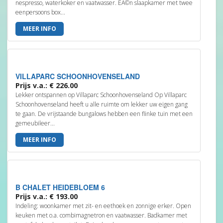
nespresso, waterkoker en vaatwasser. EÃ©n slaapkamer met twee
eenpersoons box...
MEER INFO
VILLAPARC SCHOONHOVENSELAND
Prijs v.a.: € 226.00
Lekker ontspannen op Villaparc Schoonhovenseland Op Villaparc
Schoonhovenseland heeft u alle ruimte om lekker uw eigen gang
te gaan. De vrijstaande bungalows hebben een flinke tuin met een
gemeubileer...
MEER INFO
B CHALET HEIDEBLOEM 6
Prijs v.a.: € 193.00
Indeling: woonkamer met zit- en eethoek en zonnige erker. Open
keuken met o.a. combimagnetron en vaatwasser. Badkamer met