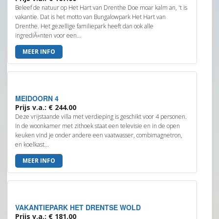
Beleef de natuur op Het Hart van Drenthe Doe moar kalm an, 't is
vakantie. Dat is het motto van Bungalowpark Het Hart van
Drenthe. Het gezellige familiepark heeft dan ook alle
ingrediÃ«nten voor een...
MEER INFO
MEIDOORN 4
Prijs v.a.: € 244.00
Deze vrijstaande villa met verdieping is geschikt voor 4 personen.
In de woonkamer met zithoek staat een televisie en in de open
keuken vind je onder andere een vaatwasser, combimagnetron,
en koelkast...
MEER INFO
VAKANTIEPARK HET DRENTSE WOLD
Prijs v.a.: € 181.00