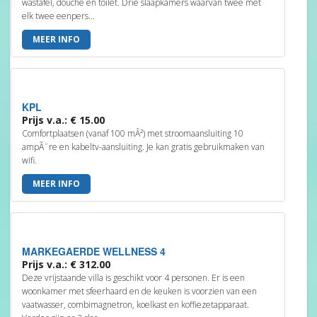
wastafel, douche en toilet. Drie slaapkamers waarvan twee met
elk twee eenpers...
MEER INFO
KPL
Prijs v.a.: € 15.00
Comfortplaatsen (vanaf 100 mÂ²) met stroomaansluiting 10
ampÃ¨re en kabeltv-aansluiting. Je kan gratis gebruikmaken van
wifi.
MEER INFO
MARKEGAERDE WELLNESS 4
Prijs v.a.: € 312.00
Deze vrijstaande villa is geschikt voor 4 personen. Er is een
woonkamer met sfeerhaard en de keuken is voorzien van een
vaatwasser, combimagnetron, koelkast en koffiezetapparaat.