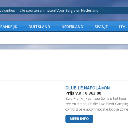
anties in alle soorten en maten! Voor Belgie en Nederland.
FRANKRIJK
DUITSLAND
NEDERLAND
SPANJE
ITAL
CLUB LE NAPOLÃ©ON
Prijs v.a.: € 363.00
Zuid-Frankrijk aan zee Soms is het heer
zee en strand. En die luxe biedt Campin
comfortabele accommodatie loop je zo het
MEER INFO