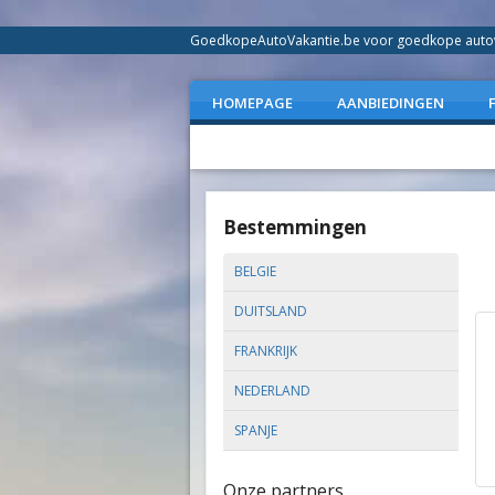
GoedkopeAutoVakantie.be voor goedkope autovak
HOMEPAGE
AANBIEDINGEN
Bestemmingen
BELGIE
DUITSLAND
FRANKRIJK
NEDERLAND
SPANJE
Onze partners