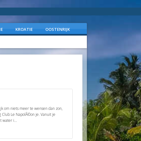
IE
KROATIE
OOSTENRIJK
lijk om niets meer te wensen dan zon,
g Club Le NapolÃ©on je. Vanuit je
 water i...