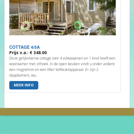
COTTAGE 4/5A
Prijs v.a.: € 348.00
Deze gelijkvloerse cottage voor 4 volwassenen en 1 kind heeft een
woonkamer met zithoek. In de open keuken vindt u onder andere
een magnetron en een filter koffiezetapparaat. Er zijn 2
slaapkamers, wa...
MEER INFO