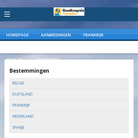
HOMEPAGE
AANBIEDINGEN
FRANKRIJK
DUITSLAND
NEDERLAND
SPANJE
ITALIE
KROATIE
OOSTENRIJK
Bestemmingen
BELGIE
DUITSLAND
FRANKRIJK
NEDERLAND
SPANJE