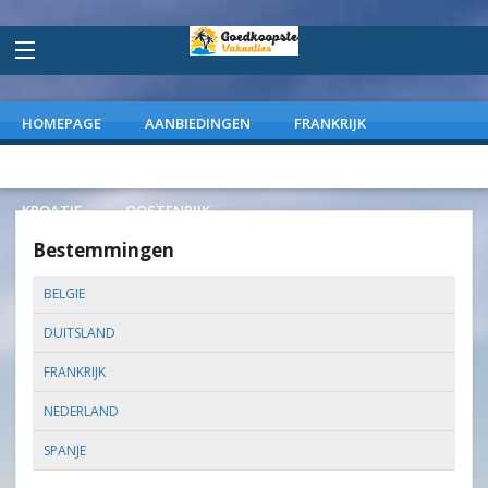
HOMEPAGE
AANBIEDINGEN
FRANKRIJK
DUITSLAND
NEDERLAND
SPANJE
ITALIE
KROATIE
OOSTENRIJK
Bestemmingen
BELGIE
DUITSLAND
FRANKRIJK
NEDERLAND
SPANJE