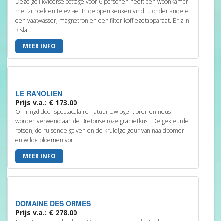
Deze gelijkvloerse cottage voor 6 personen heeft een woonkamer
met zithoek en televisie. In de open keuken vindt u onder andere
een vaatwasser, magnetron en een filter koffiezetapparaat. Er zijn
3 sla...
MEER INFO
LE RANOLIEN
Prijs v.a.: € 173.00
Omringd door spectaculaire natuur Uw ogen, oren en neus
worden verwend aan de Bretonse roze granietkust. De gekleurde
rotsen, de ruisende golven en de kruidige geur van naaldbomen
en wilde bloemen vor...
MEER INFO
DOMAINE DES ORMES
Prijs v.a.: € 278.00