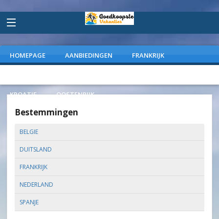
HOMEPAGE
AANBIEDINGEN
FRANKRIJK
DUITSLAND
NEDERLAND
SPANJE
ITALIE
KROATIE
OOSTENRIJK
Bestemmingen
BELGIE
DUITSLAND
FRANKRIJK
NEDERLAND
SPANJE