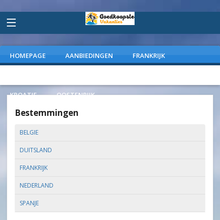
HOMEPAGE
AANBIEDINGEN
FRANKRIJK
DUITSLAND
NEDERLAND
SPANJE
ITALIE
KROATIE
OOSTENRIJK
Bestemmingen
BELGIE
DUITSLAND
FRANKRIJK
NEDERLAND
SPANJE