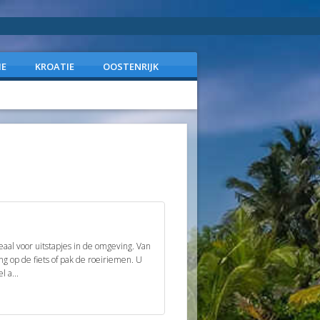
IE
KROATIE
OOSTENRIJK
al voor uitstapjes in de omgeving. Van
ng op de fiets of pak de roeiriemen. U
 a...