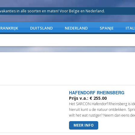
anties in alle soorten en maten! Voor Belgie en Nederland.
FRANKRIJK
DUITSLAND
NEDERLAND
SPANJE
ITAL
HAFENDORF RHEINSBERG
Prijs v.a.: € 255.00
Het SARCON Hafendorf Rheinsberg is idea
hieruit kunt u de natuur ontdekken. Spri
wilt het wat rustiger? Neem dan eens deel
MEER INFO