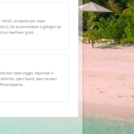
 74mÂ², verdeeld over twee
(4+2). De accommodatie is gelegen op
 en heeft een groot ...
eeld over twee etages. Maximaal 4
televisie, open haard, open keuken
fiezetapparaa...