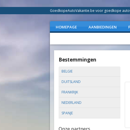
GoedkopeAutoVakantie.be voor goedkope autovak
HOMEPAGE
AANBIEDINGEN
Bestemmingen
BELGIE
DUITSLAND
FRANKRIJK
NEDERLAND
SPANJE
Onze partners