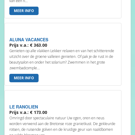
van een fi...
MEER INFO
ALUNA VACANCES
Prijs v.a.: € 363.00
Genieten op alle vlakken Lekker relaxen en van het schitterende
uitzicht over de groene valleien genieten. Of pak je de rust in de
beautysalon en onder het solarium? Zwemmen in het grote
zwembadcomple...
MEER INFO
LE RANOLIEN
Prijs v.a.: € 173.00
Omringd door spectaculaire natuur Uw ogen, oren en neus
worden verwend aan de Bretonse roze granietkust. De gekleurde
rotsen, de ruisende golven en de kruidige geur van naaldbomen