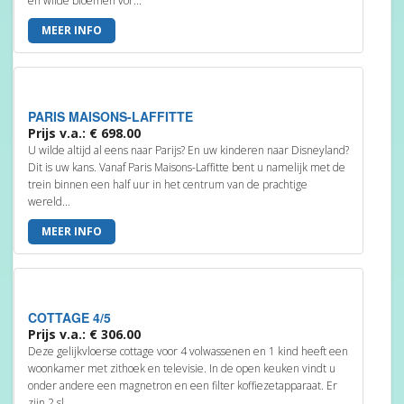
en wilde bloemen vor...
MEER INFO
PARIS MAISONS-LAFFITTE
Prijs v.a.: € 698.00
U wilde altijd al eens naar Parijs? En uw kinderen naar Disneyland?
Dit is uw kans. Vanaf Paris Maisons-Laffitte bent u namelijk met de
trein binnen een half uur in het centrum van de prachtige
wereld...
MEER INFO
COTTAGE 4/5
Prijs v.a.: € 306.00
Deze gelijkvloerse cottage voor 4 volwassenen en 1 kind heeft een
woonkamer met zithoek en televisie. In de open keuken vindt u
onder andere een magnetron en een filter koffiezetapparaat. Er
zijn 2 sl...