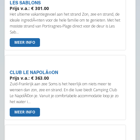
LES SABLONS
Prijs v.a.: € 301.00
Het ultieme vakantiegevoel aan het strand Zon, zee en strand, de
ideale ingrediÃ«nten voor de hele familie om te genieten. Met het
mooiste strand van Portiragnes-Plage direct voor de deur is Les
Sab...
MEER INFO
CLUB LE NAPOLÃ©ON
Prijs v.a.: € 363.00
Zuid-Frankrijk aan zee Soms is het heerlijk om niets meer te
wensen dan zon, zee en strand. En die luxe biedt Camping Club
Le NapolÃ©on je. Vanuit je comfortabele accommodatie loop je zo
het water i...
MEER INFO