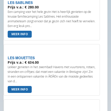
LES SABLINES
Prijs v.a.: € 280.00
Een camping voor het hele gezin Het is heerlijk genieten op de
knusse familiecamping Les Sablines. Het enthousiaste
animatieteam zorgt ervoor dat je gezin zich niet hoeft te vervelen.
Een erg leuk pro...
MEER INFO
LES MOUETTES
Prijs v.a.: € 634.00
Lekker genieten in het zwembad! Havens met vuurtorens, rotsen,
stranden en crÃªpes: dat moet een vakantie in Bretagne zijn! Zin
in een ontspannen vakantie in Ã©Ã©n van de mooiste gedeeltes
van d...
MEER INFO