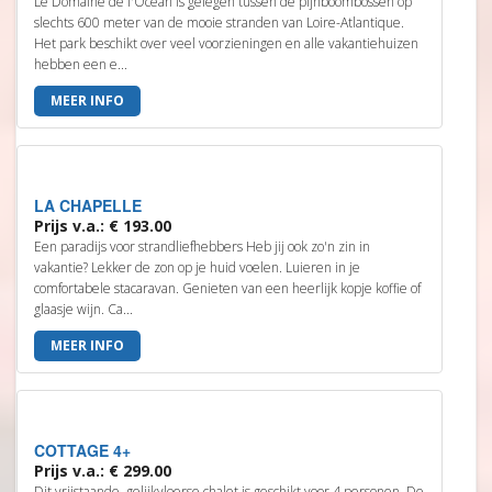
Le Domaine de l'Ocean is gelegen tussen de pijnboombossen op
slechts 600 meter van de mooie stranden van Loire-Atlantique.
Het park beschikt over veel voorzieningen en alle vakantiehuizen
hebben een e...
MEER INFO
LA CHAPELLE
Prijs v.a.: € 193.00
Een paradijs voor strandliefhebbers Heb jij ook zo'n zin in
vakantie? Lekker de zon op je huid voelen. Luieren in je
comfortabele stacaravan. Genieten van een heerlijk kopje koffie of
glaasje wijn. Ca...
MEER INFO
COTTAGE 4+
Prijs v.a.: € 299.00
Dit vrijstaande, gelijkvloerse chalet is geschikt voor 4 personen. De