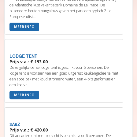
de Atlantische kust vakantiepark Domaine de La Prade. De
bijzondere houten bungalows geven het park een typisch Zuid-
Europese uitst...
MEER INFO
LODGE TENT
Prijs v.a.: € 193.00
Deze gelijkvloerse lodge tent is geschikt voor 6 personen. De
lodge tent is voorzien van een goed uitgerust keukengedeelte met
een spoelbak met koud stromend water, een 4-pits gasfornuis en
een koelvr...
MEER INFO
3A6Z
Prijs v.a.: € 420.00
Dit appartement met zeezicht is geschikt voor 6 personen. De