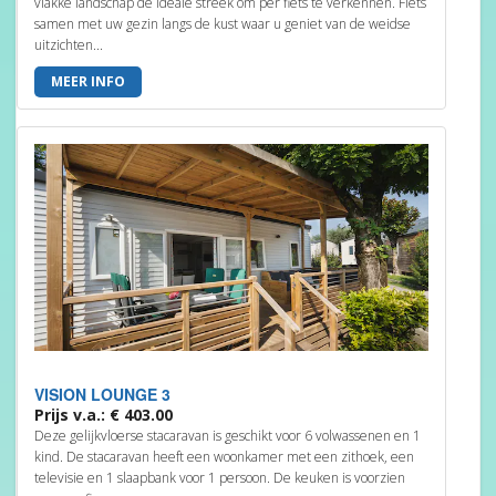
vlakke landschap de ideale streek om per fiets te verkennen. Fiets
samen met uw gezin langs de kust waar u geniet van de weidse
uitzichten...
MEER INFO
VISION LOUNGE 3
Prijs v.a.: € 403.00
Deze gelijkvloerse stacaravan is geschikt voor 6 volwassenen en 1
kind. De stacaravan heeft een woonkamer met een zithoek, een
televisie en 1 slaapbank voor 1 persoon. De keuken is voorzien